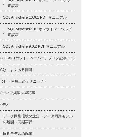
SQL Anywhere 11 オンライン・ヘルプ
正誤表
SQL Anywhere 10.0.1 PDF マニュアル
SQL Anywhere 10 オンライン・ヘルプ
正誤表
SQL Anywhere 9.0.2 PDF マニュアル
TechDoc (ホワイトペーパー、ブログ記事 etc.)
FAQ （よくある質問）
Tips !（使用上のテクニック）
メディア掲載技術記事
ビデオ
データ同期環境の設定→データ同期モデル
の展開→同期実行
同期モデルの配備