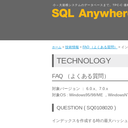
小～大規模システムのデータベースまで。TPC-C 価格性能比
>
技術情報
>
FAQ （よくある質問）
>
イン
ホーム
TECHNOLOGY
FAQ （よくある質問）
対象バージョン ： 6.0.x、7.0.x
対象OS : Windows95/98/ME ，WindowsN
QUESTION ( SQ0108020 )
インデックスを作成する時の最大ハッシュ