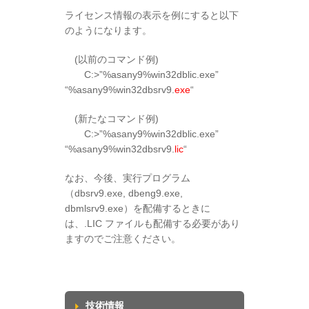
ライセンス情報の表示を例にすると以下
のようになります。
(以前のコマンド例)
C:>”%asany9%win32dblic.exe”
“%asany9%win32dbsrv9.
exe
“
(新たなコマンド例)
C:>”%asany9%win32dblic.exe”
“%asany9%win32dbsrv9.
lic
“
なお、今後、実行プログラム
（dbsrv9.exe, dbeng9.exe,
dbmlsrv9.exe）を配備するときに
は、.LIC ファイルも配備する必要があり
ますのでご注意ください。
技術情報