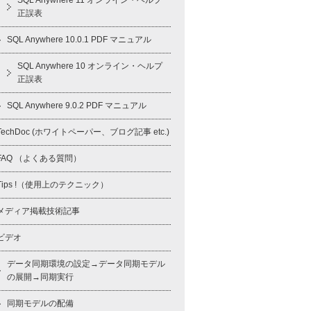
SQL Anywhere 11 オンライン・ヘルプ
正誤表
SQL Anywhere 10.0.1 PDF マニュアル
SQL Anywhere 10 オンライン・ヘルプ
正誤表
SQL Anywhere 9.0.2 PDF マニュアル
TechDoc (ホワイトペーパー、ブログ記事 etc.)
FAQ （よくある質問）
Tips !（使用上のテクニック）
メディア掲載技術記事
ビデオ
データ同期環境の設定→データ同期モデル
の展開→同期実行
同期モデルの配備