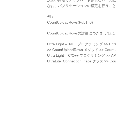
次回の同期でアップロードされるローの数を特定
なお、パブリケーションの指定を行うこと
例：
CountUploadRows(Pub1, 0)
CountUploadRowsの詳細につきま
Ultra Light – .NET プログラミング >> Ult
>> CountUploadRows メソッド >> CountU
Ultra Light – C/C++ プログラミング >> A
UltraLite_Connection_iface クラス >> C