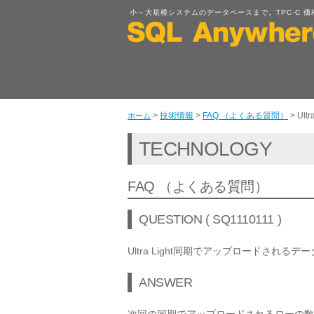
小～大規模システムのデータベースまで。TPC-C 価格性能比
>
技術情報
>
FAQ （よくある質問）
>
Ul
ホーム
TECHNOLOGY
FAQ （よくある質問）
QUESTION ( SQ1110111 )
Ultra Light同期でアップロードされ
ANSWER